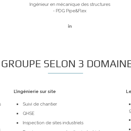
Ingénieur en mécanique des structures
- PDG Pipe&Flex
 GROUPE SELON 3 DOMAIN
L’ingénierie sur site
Le
s
Suivi de chantier
g
QHSE
Inspection de sites industriels
s