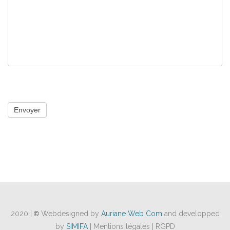
Envoyer
2020 |
Webdesigned by
Auriane Web Com
and developped
©
by
SIMIFA
| Mentions légales | RGPD